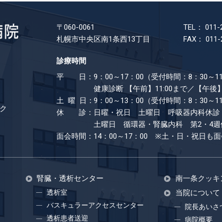
〒060-0061
TEL： 011-
札幌市中央区南1条西13丁目
FAX： 011-
診療時間
平 日：
9：00～17：00（受付時間：8：30～11
健康診断
【午前】11:00まで／【午後】
土 曜 日：
9：00～13：00（受付時間：8：30～1
ク
休 診：
日曜・祝日 土曜日 呼吸器内科休診
土曜日 循環器・腎臓内科 第2・4週
面会時間：
14：00～17：00 ※土・日・祝日も​
腎臓・透析センター
南一条クッキ
透析室
当院について
バスキュラーアクセスセンター
院長あいさ
透析患者送迎
病院概要