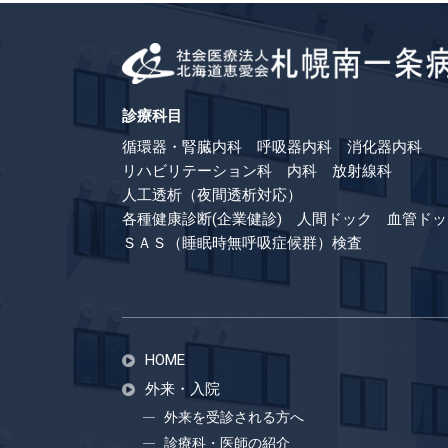
診療科目
循環器・腎臓内科 呼吸器内科 消化器内科
リハビリテーション科 内科 放射線科
人工透析（夜間透析対応）
各種健康診断(企業健診) 人間ドック 血管ドッ
ＳＡＳ（睡眠時無呼吸症候群）検査
HOME
外来・入院
外来を受診される方へ
診療科・医師の紹介