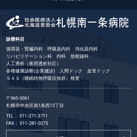
診療科目
循環器・腎臓内科 呼吸器内科 消化器内科
リハビリテーション科 内科 放射線科
人工透析（夜間透析対応）
各種健康診断(企業健診) 人間ドック 血管ドック
ＳＡＳ（睡眠時無呼吸症候群）検査
〒060-0061
札幌市中央区南1条西13丁目
TEL： 011-271-3711
FAX： 011-281-0275