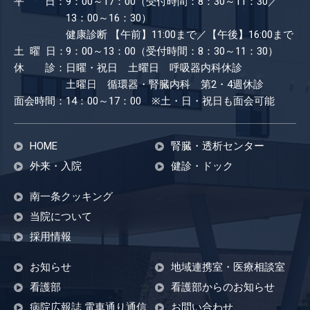
平 日：
9：00～17：00（受付時間：8：30～11：30／
13：00～16：30）
健康診断
【午前】11:00まで／【午後】16:00まで
土 曜 日：
9：00～13：00（受付時間：8：30～11：30）
休 診：
日曜・祝日 土曜日 呼吸器内科休診
土曜日 循環器・腎臓内科 第2・4週休診
面会時間：
14：00～17：00 ※土・日・祝日も​面会可能
HOME
腎臓・透析センター
外来・入院
健診・ドック
南一条クッキング
当院について
採用情報
お知らせ
地域連携室・医療相談室
看護部
看護部からのお知らせ
病院広報誌 電車通り通信
お問い合わせ