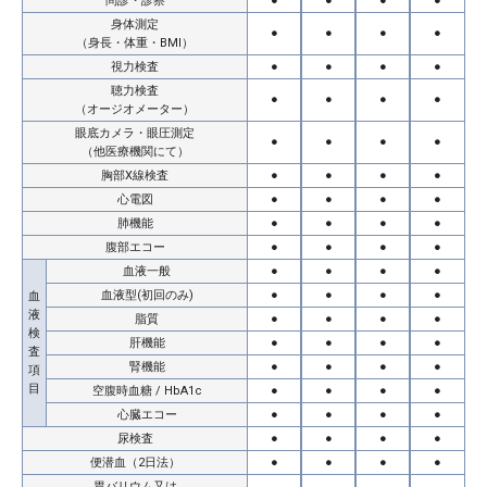
問診・診察
●
●
●
●
身体測定
●
●
●
●
（身長・体重・BMI）
視力検査
●
●
●
●
聴力検査
●
●
●
●
（オージオメーター）
眼底カメラ・眼圧測定
●
●
●
●
（他医療機関にて）
胸部X線検査
●
●
●
●
心電図
●
●
●
●
肺機能
●
●
●
●
腹部エコー
●
●
●
●
血液一般
●
●
●
●
血液型(初回のみ)
●
●
●
●
血
液
脂質
●
●
●
●
検
肝機能
●
●
●
●
査
腎機能
●
●
●
●
項
目
空腹時血糖 / HbA1c
●
●
●
●
心臓エコー
●
●
●
●
尿検査
●
●
●
●
便潜血（2日法）
●
●
●
●
胃バリウム又は