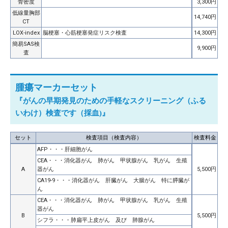
骨密度
3,300円
低線量胸部
14,740円
CT
LOX-index
脳梗塞・心筋梗塞発症リスク検査
​14,300円
簡易SAS検
9,900円
査
腫瘍マーカーセット
『がんの早期発見のための手軽なスクリーニング（ふる
いわけ）検査です（採血)』
セット
検査項目（検査内容）
検査料金
AFP・・・肝細胞がん
CEA・・・消化器がん 肺がん 甲状腺がん 乳がん 生殖
A
器がん
5,500円
CA19-9・・・消化器がん 肝臓がん 大腸がん 特に膵臓が
ん
CEA・・・消化器がん 肺がん 甲状腺がん 乳がん 生殖
器がん
B
5,500円
シフラ・・・肺扁平上皮がん 及び 肺腺がん