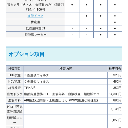
胃カメラ（火・木・金曜日のみ）鎮静剤
●
●
●
●
料金=1,100円
血管ドック
-
●
●
●
骨密度
-
-
-
●
低線量胸部CT
-
-
●
●
肺腫瘍マーカー
-
-
●
●
オプション項目
検査項目
検査内容
検査料金
HBs抗原
Ｂ型肝炎ウィルス
320円
HCV抗体
Ｃ型肝炎ウィルス
480円
梅毒検査
TPHA法
352円
血管ドック
腹部内臓脂肪ＣＴ 血管年齢 血液検査 頸動脈エコー
14,300円
血管年齢
ABI検査(足関節・上腕血圧比)、PWW(脳波伝播速度)
880円
ピロリ菌尿
4,135円
素呼気試験
頸動脈エコ
3,850円
ー