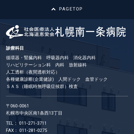
PAGETOP
診療科目
循環器・腎臓内科 呼吸器内科 消化器内科
リハビリテーション科 内科 放射線科
人工透析（夜間透析対応）
各種健康診断(企業健診) 人間ドック 血管ドック
ＳＡＳ（睡眠時無呼吸症候群）検査
〒060-0061
札幌市中央区南1条西13丁目
TEL： 011-271-3711
FAX： 011-281-0275