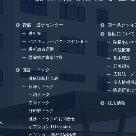
腎臓・透析センター
南一条クッキ
透析室
当院について
バスキュラーアクセスセンター
院長あいさ
透析患者送迎
病院概要
腎臓病の食事治療
基本理念
部署紹介
健診・ドック
広報誌・メ
健康診断料金表
個人情報保
日帰りドック
臨床研究に
一泊ドック
血管ドック
採用情報
肝胆膵ドック
健診・ドックのお問合せ
み
オプション LOX-index
オプション 簡易SAS検査