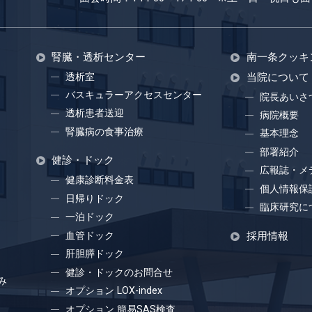
腎臓・透析センター
南一条クッキ
透析室
当院について
バスキュラーアクセスセンター
院長あいさ
透析患者送迎
病院概要
腎臓病の食事治療
基本理念
部署紹介
健診・ドック
広報誌・メ
健康診断料金表
個人情報保
日帰りドック
臨床研究に
一泊ドック
血管ドック
採用情報
肝胆膵ドック
健診・ドックのお問合せ
み
オプション LOX-index
オプション 簡易SAS検査