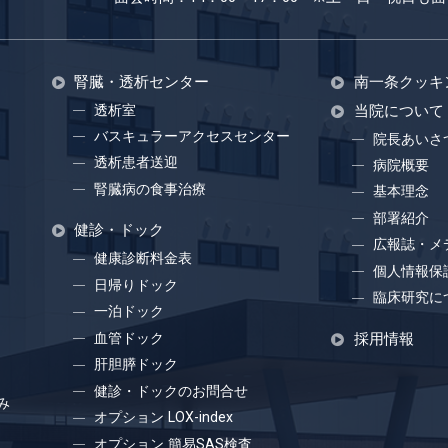
腎臓・透析センター
南一条クッキ
透析室
当院について
バスキュラーアクセスセンター
院長あいさ
透析患者送迎
病院概要
腎臓病の食事治療
基本理念
部署紹介
健診・ドック
広報誌・メ
健康診断料金表
個人情報保
日帰りドック
臨床研究に
一泊ドック
血管ドック
採用情報
肝胆膵ドック
健診・ドックのお問合せ
み
オプション LOX-index
オプション 簡易SAS検査