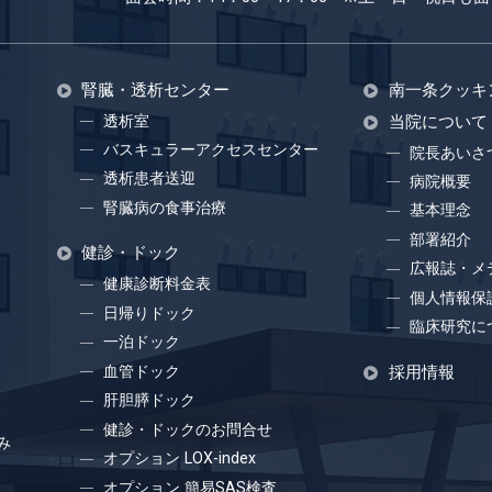
腎臓・透析センター
南一条クッキ
透析室
当院について
バスキュラーアクセスセンター
院長あいさ
透析患者送迎
病院概要
腎臓病の食事治療
基本理念
部署紹介
健診・ドック
広報誌・メ
健康診断料金表
個人情報保
日帰りドック
臨床研究に
一泊ドック
血管ドック
採用情報
肝胆膵ドック
健診・ドックのお問合せ
み
オプション LOX-index
オプション 簡易SAS検査