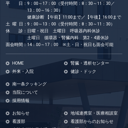
平 日：
9：00～17：00（受付時間：8：30～11：30／
13：00～16：30）
健康診断
【午前】11:00まで／【午後】16:00まで
土 曜 日：
9：00～13：00（受付時間：8：30～11：30）
休 診：
日曜・祝日 土曜日 呼吸器内科休診
土曜日 循環器・腎臓内科 第2・4週休診
面会時間：
14：00～17：00 ※土・日・祝日も​面会可能
HOME
腎臓・透析センター
外来・入院
健診・ドック
南一条クッキング
当院について
採用情報
お知らせ
地域連携室・医療相談室
看護部
看護部からのお知らせ