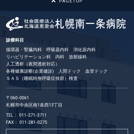
PAGETOP
診療科目
循環器・腎臓内科 呼吸器内科 消化器内科
リハビリテーション科 内科 放射線科
人工透析（夜間透析対応）
各種健康診断(企業健診) 人間ドック 血管ドック
ＳＡＳ（睡眠時無呼吸症候群）検査
〒060-0061
札幌市中央区南1条西13丁目
TEL： 011-271-3711
FAX： 011-281-0275