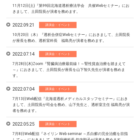
11月12日(土)『第99回北海道透析療法学会 共催Webセミナー』にお
きまして、土田院長が演者を務めます。
2022.09.21
講演会・イベント
10月20日（木）『透析合併症Webセミナー』におきまして、土田院長
が座長を務め、透析室科長 福島亮が演者を務めます。
2022.07.14
講演会・イベント
7月28日(木)Zoom『腎臓病治療最前線！～腎性貧血治療を踏まえて
～』におきまして、土田院長が座長を山下智久先生が演者を務めま
す。
2022.07.04
講演会・イベント
7月13日Web配信『北海道透析メディカルスタッフセミナー』におき
まして、土田院長が司会を務め、山下先生と、透析室主任 福島亮が演
者を務めます。
2022.05.25
講演会・イベント
7月8日Web配信『ネイリン Web seminar ～爪白癬の完全治癒を目指
して～』におきまして、5階病棟科長 竹内順子が演者を務めます。