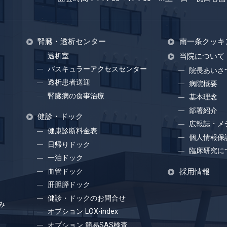
腎臓・透析センター
南一条クッキ
透析室
当院について
バスキュラーアクセスセンター
院長あいさ
透析患者送迎
病院概要
腎臓病の食事治療
基本理念
部署紹介
健診・ドック
広報誌・メ
健康診断料金表
個人情報保
日帰りドック
臨床研究に
一泊ドック
血管ドック
採用情報
肝胆膵ドック
健診・ドックのお問合せ
み
オプション LOX-index
オプション 簡易SAS検査