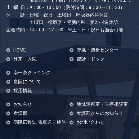
健康診断
【午前】11:00まで／【午後】16:00まで
土 曜 日：
9：00～13：00（受付時間：8：30～11：30）
休 診：
日曜・祝日 土曜日 呼吸器内科休診
土曜日 循環器・腎臓内科 第2・4週休診
面会時間：
14：00～17：00 ※土・日・祝日も​面会可能
HOME
腎臓・透析センター
外来・入院
健診・ドック
南一条クッキング
当院について
採用情報
お知らせ
地域連携室・医療相談室
看護部
看護部からのお知らせ
病院広報誌 電車通り通信
お問い合わせ