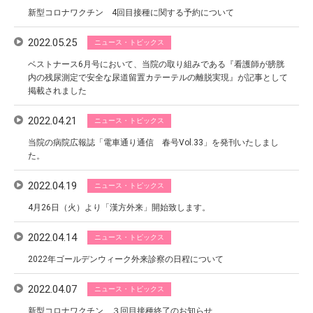
新型コロナワクチン 4回目接種に関する予約について
2022.05.25
ニュース・トピックス
ベストナース6月号において、当院の取り組みである『看護師が膀胱
内の残尿測定で安全な尿道留置カテーテルの離脱実現』が記事として
掲載されました
2022.04.21
ニュース・トピックス
当院の病院広報誌「電車通り通信 春号Vol.33」を発刊いたしまし
た。
2022.04.19
ニュース・トピックス
4月26日（火）より「漢方外来」開始致します。
2022.04.14
ニュース・トピックス
2022年ゴールデンウィーク外来診察の日程について
2022.04.07
ニュース・トピックス
新型コロナワクチン ３回目接種終了のお知らせ